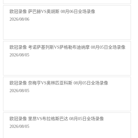
欧冠录像 萨巴赫VS奥胡斯 08月06日全场录像
2026/08/06
欧冠录像 考诺萨基列斯VS萨格勒布迪纳摩 08月05日全场录像
2026/08/05
欧冠录像 奈梅亨VS奥林匹亚科斯 08月05日全场录像
2026/08/05
欧冠录像 里昂VS布拉格斯巴达 08月05日全场录像
2026/08/05