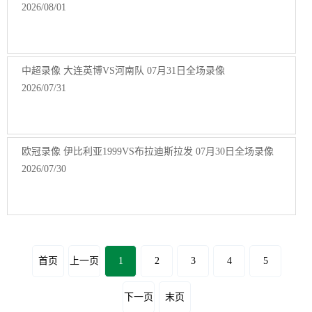
2026/08/01
中超录像 大连英博VS河南队 07月31日全场录像
2026/07/31
欧冠录像 伊比利亚1999VS布拉迪斯拉发 07月30日全场录像
2026/07/30
首页
上一页
1
2
3
4
5
下一页
末页