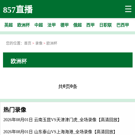
☰
857直播
英超
欧洲杯
中超
法甲
德甲
俄超
西甲
日职联
巴西甲
您的位置：
首页
>
录像
>
欧洲杯
欧洲杯
0
0
共
页
条
热门录像
2026年08月01日 云南玉昆VS天津津门虎_全场录像【高清回放】
2026年08月01日 山东泰山VS上海海港_全场录像【高清回放】