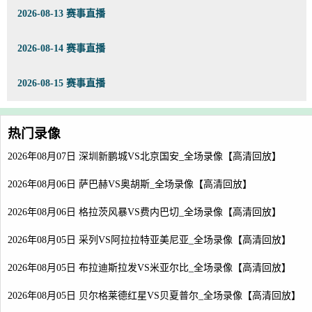
2026-08-13 赛事直播
2026-08-14 赛事直播
2026-08-15 赛事直播
热门录像
2026年08月07日 深圳新鹏城VS北京国安_全场录像【高清回放】
2026年08月06日 萨巴赫VS奥胡斯_全场录像【高清回放】
2026年08月06日 格拉茨风暴VS费内巴切_全场录像【高清回放】
2026年08月05日 采列VS阿拉拉特亚美尼亚_全场录像【高清回放】
2026年08月05日 布拉迪斯拉发VS米亚尔比_全场录像【高清回放】
2026年08月05日 贝尔格莱德红星VS贝夏普尔_全场录像【高清回放】