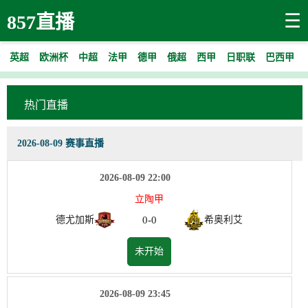
☰
857直播
英超
欧洲杯
中超
法甲
德甲
俄超
西甲
日职联
巴西甲
热门直播
2026-08-09 赛事直播
2026-08-09 22:00
立陶甲
0
-
0
德尤加斯
希奥利艾
未开始
2026-08-09 23:45