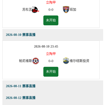
立陶甲
0
-
0
苏杜瓦
班加
未开始
2026-08-10 赛事直播
2026-08-10 23:45
立陶甲
0
-
0
帕尼维斯
维尔纽斯投资
未开始
2026-08-11 赛事直播
2026-08-12 赛事直播