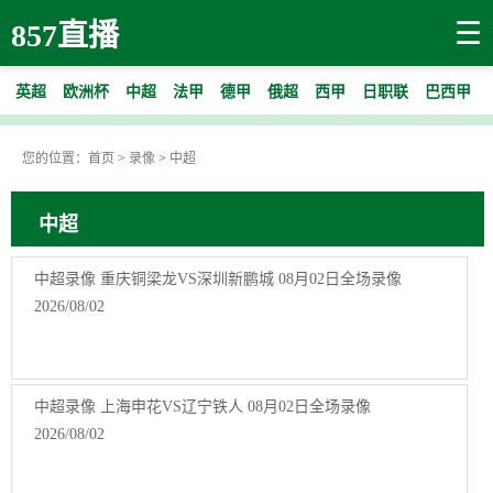
☰
857直播
英超
欧洲杯
中超
法甲
德甲
俄超
西甲
日职联
巴西甲
您的位置：
首页
>
录像
>
中超
中超
中超录像 重庆铜梁龙VS深圳新鹏城 08月02日全场录像
2026/08/02
中超录像 上海申花VS辽宁铁人 08月02日全场录像
2026/08/02