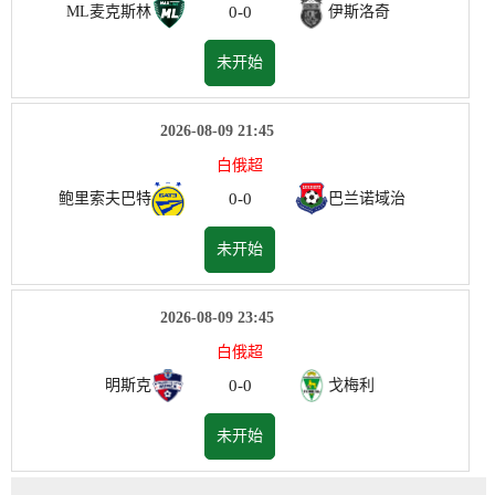
0
-
0
ML麦克斯林
伊斯洛奇
未开始
2026-08-09 21:45
白俄超
0
-
0
鲍里索夫巴特
巴兰诺域治
未开始
2026-08-09 23:45
白俄超
0
-
0
明斯克
戈梅利
未开始