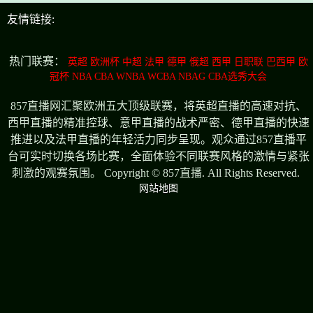
友情链接:
热门联赛：
英超
欧洲杯
中超
法甲
德甲
俄超
西甲
日职联
巴西甲
欧
冠杯
NBA
CBA
WNBA
WCBA
NBAG
CBA选秀大会
857直播网汇聚欧洲五大顶级联赛，将英超直播的高速对抗、
西甲直播的精准控球、意甲直播的战术严密、德甲直播的快速
推进以及法甲直播的年轻活力同步呈现。观众通过857直播平
台可实时切换各场比赛，全面体验不同联赛风格的激情与紧张
刺激的观赛氛围。 Copyright © 857直播. All Rights Reserved.
网站地图