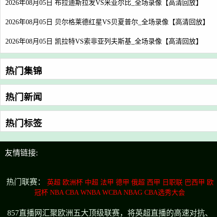
2026年08月05日 布拉迪斯拉发VS米亚尔比_全场录像【高清回放】
2026年08月05日 贝尔格莱德红星VS贝夏普尔_全场录像【高清回放】
2026年08月05日 凯拉特VS索非亚列夫斯基_全场录像【高清回放】
热门集锦
热门新闻
热门标签
友情链接:
热门联赛：
英超
欧洲杯
中超
法甲
德甲
俄超
西甲
日职联
巴西甲
欧
冠杯
NBA
CBA
WNBA
WCBA
NBAG
CBA选秀大会
857直播网汇聚欧洲五大顶级联赛，将英超直播的高速对抗、