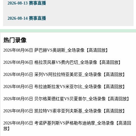
2026-08-13 赛事直播
2026-08-14 赛事直播
热门录像
2026年08月06日 萨巴赫VS奥胡斯_全场录像【高清回放】
2026年08月06日 格拉茨风暴VS费内巴切_全场录像【高清回放】
2026年08月05日 采列VS阿拉拉特亚美尼亚_全场录像【高清回放】
2026年08月05日 布拉迪斯拉发VS米亚尔比_全场录像【高清回放】
2026年08月05日 贝尔格莱德红星VS贝夏普尔_全场录像【高清回放】
2026年08月05日 凯拉特VS索非亚列夫斯基_全场录像【高清回放】
2026年08月05日 考诺萨基列斯VS萨格勒布迪纳摩_全场录像【高清回
放】