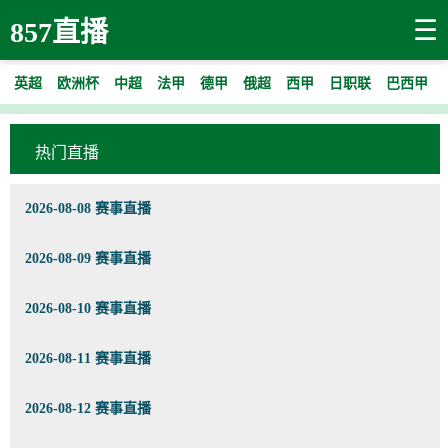
☰
857直播
英超
欧洲杯
中超
法甲
德甲
俄超
西甲
日职联
巴西甲
热门直播
2026-08-08 赛事直播
2026-08-09 赛事直播
2026-08-10 赛事直播
2026-08-11 赛事直播
2026-08-12 赛事直播