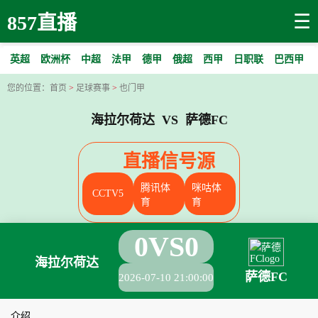
☰
857直播
英超
欧洲杯
中超
法甲
德甲
俄超
西甲
日职联
巴西甲
您的位置：
首页
>
足球赛事
>
也门甲
海拉尔荷达 VS 萨德FC
直播信号源
腾讯体
咪咕体
CCTV5
育
育
0
VS
0
海拉尔荷达
萨德FC
2026-07-10 21:00:00
介绍