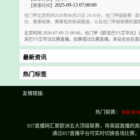
2025-09-13 07:00:00
【赛事时间】
也门甲北京时间2026年06月25日 20:45分，也门甲
分、赛事结果、赛事相关新闻报道，以及也门甲级联赛的最
北京时间:2026-07-09 21:00:00，也门甲《欧
洛巴VS艾毕达比赛直播。如果错过比赛直播，本站也会在
最新资讯
热门标签
友情链接:
热门联赛：
英超
欧
857直播网汇聚欧洲五大顶级联赛，将英超直播的
通过857直播平台可实时切换各场比赛，全面体验不