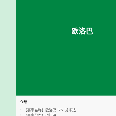
欧洛巴
介绍
【赛事名称】
欧洛巴 VS 艾毕达
【赛事分类】
也门甲