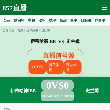
☰
857直播
英超
欧洲杯
中超
法甲
德甲
俄超
西甲
日职联
巴西甲
您的位置：
首页
>
足球赛事
>
也门甲
伊蒂哈德IBB VS 史兰姆
直播信号源
腾讯体
咪咕体
CCTV5
育
育
0
VS
0
伊蒂哈德IBB
史兰姆
2026-07-09 21:00:00
介绍