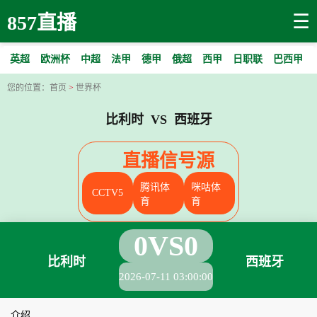
☰
857直播
英超
欧洲杯
中超
法甲
德甲
俄超
西甲
日职联
巴西甲
您的位置：
首页
>
世界杯
比利时 VS 西班牙
直播信号源
腾讯体
咪咕体
CCTV5
育
育
0
VS
0
比利时
西班牙
2026-07-11 03:00:00
介绍