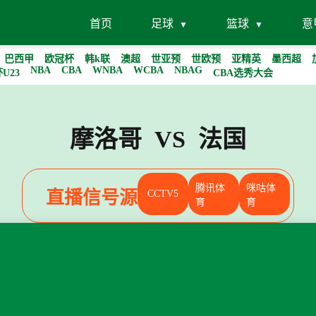
首页
足球
篮球
意
巴西甲
欧冠杯
韩k联
澳超
世亚预
世欧预
亚精英
墨西超
NBA
CBA
WNBA
WCBA
NBAG
U23
CBA选秀大会
摩洛哥 VS 法国
腾讯体
咪咕体
直播信号源
CCTV5
育
育