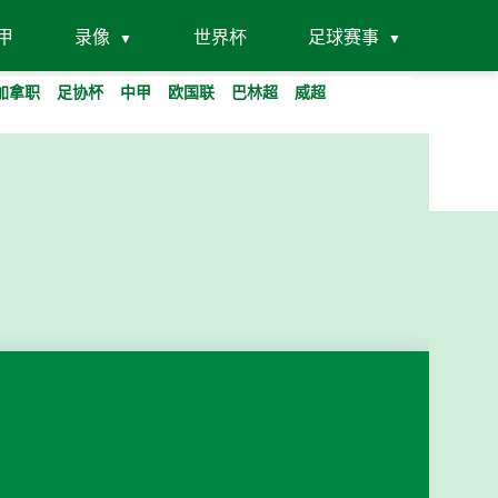
甲
录像
世界杯
足球赛事
加拿职
足协杯
中甲
欧国联
巴林超
威超