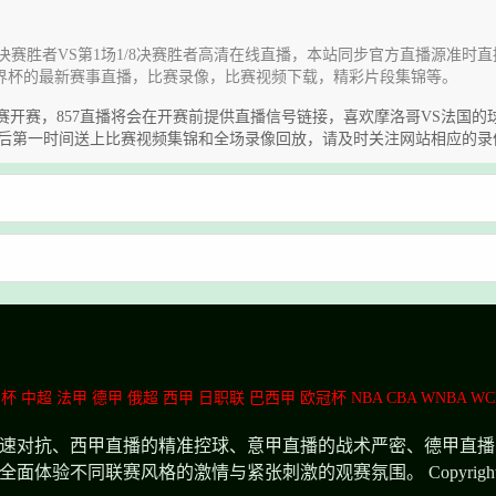
 第2场1/8决赛胜者VS第1场1/8决赛胜者高清在线直播，本站同步官方直
界杯的最新赛事直播，比赛录像，比赛视频下载，精彩片段集锦等。
洛哥VS法国》比赛开赛，857直播将会在开赛前提供直播信号链接，喜欢摩洛哥V
束后第一时间送上比赛视频集锦和全场录像回放，请及时关注网站相应的录
洲杯
中超
法甲
德甲
俄超
西甲
日职联
巴西甲
欧冠杯
NBA
CBA
WNBA
WC
高速对抗、西甲直播的精准控球、意甲直播的战术严密、德甲直
同联赛风格的激情与紧张刺激的观赛氛围。 Copyright © 857直播. 