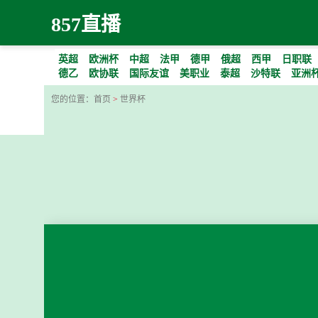
857直播
英超
欧洲杯
中超
法甲
德甲
俄超
西甲
日职联
德乙
欧协联
国际友谊
美职业
泰超
沙特联
亚洲杯
您的位置：
首页
>
世界杯