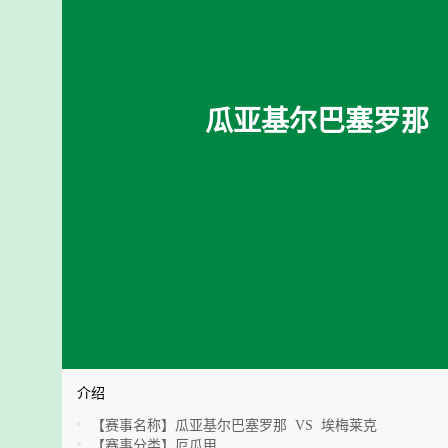
瓜亚基尔巴塞罗那
介绍
【赛事名称】
瓜亚基尔巴塞罗那 VS 埃梅莱克
【赛事分类】
厄瓜甲