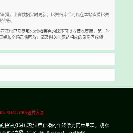
播源准时直播，比赛数据实时更新。比赛结束后可以在本站查看比赛
集锦等。
，喜欢瓜亚基尔巴塞罗那VS埃梅莱克的球迷可以收藏本页面，第一时
集锦和全场录像回放，请及时关注网站相应的录像回放频
BA
NBAG
CBA选秀大会
播的快速推进以及法甲直播的年轻活力同步呈现。观众
All Rights Reserved.
网站地图