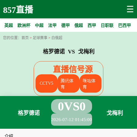
☰
857直播
英超
欧洲杯
中超
法甲
德甲
俄超
西甲
日职联
巴西甲
您的位置：
首页
>
足球赛事
>
白俄超
格罗德诺 VS 戈梅利
直播信号源
腾讯体
咪咕体
CCTV5
育
育
0
VS
0
格罗德诺
戈梅利
2026-07-12 01:45:00
介绍