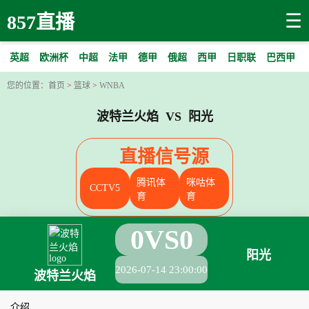
☰
857直播
英超
欧洲杯
中超
法甲
德甲
俄超
西甲
日职联
巴西甲
您的位置：
首页
>
篮球
>
WNBA
波特兰火焰 VS 阳光
直播信号源
腾讯体
咪咕体
CCTV5
育
育
0
VS
0
阳光
2026-07-14 23:00:00
波特兰火焰
介绍